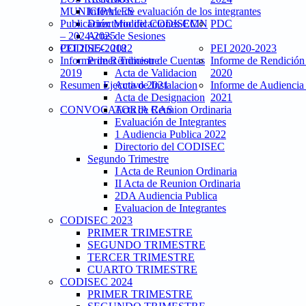
MUNICIPALES
Informe de evaluación de los integrantes
Publicación Modificaciones CMN
Directorio del CODISEC
PDC
– 2024-2025
Actas de Sesiones
PEI 2015-2018
CODISEC 2022
PEI 2020-2023
Informe de Rendicion de Cuentas
Primer Trimestre
Informe de Rendición
2019
Acta de Validacion
2020
Resumen Ejecutivo 2021
Acta de Instalacion
Informe de Audiencia
Acta de Designacion
2021
CONVOCATORIA CAS
Acta de Reunion Ordinaria
Evaluación de Integrantes
1 Audiencia Publica 2022
Directorio del CODISEC
Segundo Trimestre
I Acta de Reunion Ordinaria
II Acta de Reunion Ordinaria
2DA Audiencia Publica
Evaluacion de Integrantes
CODISEC 2023
PRIMER TRIMESTRE
SEGUNDO TRIMESTRE
TERCER TRIMESTRE
CUARTO TRIMESTRE
CODISEC 2024
PRIMER TRIMESTRE