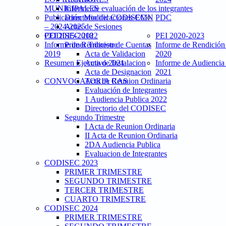
MUNICIPALES
Informe de evaluación de los integrantes
Publicación Modificaciones CMN
Directorio del CODISEC
PDC
– 2024-2025
Actas de Sesiones
PEI 2015-2018
CODISEC 2022
PEI 2020-2023
Informe de Rendicion de Cuentas
Primer Trimestre
Informe de Rendición
2019
Acta de Validacion
2020
Resumen Ejecutivo 2021
Acta de Instalacion
Informe de Audiencia
Acta de Designacion
2021
CONVOCATORIA CAS
Acta de Reunion Ordinaria
Evaluación de Integrantes
1 Audiencia Publica 2022
Directorio del CODISEC
Segundo Trimestre
I Acta de Reunion Ordinaria
II Acta de Reunion Ordinaria
2DA Audiencia Publica
Evaluacion de Integrantes
CODISEC 2023
PRIMER TRIMESTRE
SEGUNDO TRIMESTRE
TERCER TRIMESTRE
CUARTO TRIMESTRE
CODISEC 2024
PRIMER TRIMESTRE