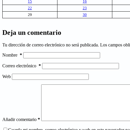
15
16
22
23
29
30
Deja un comentario
Tu dirección de correo electrónico no será publicada.
Los campos obli
Nombre
*
Correo electrónico
*
Web
Añadir comentario
*
Guarda mi nombre, correo electrónico y web en este navegador pa