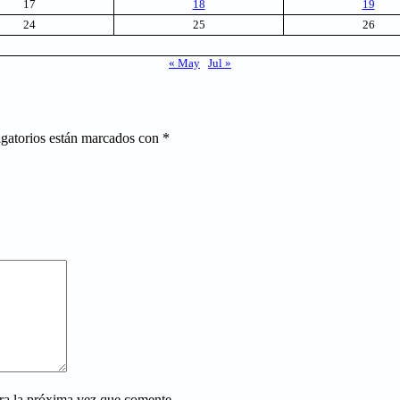
17
18
19
24
25
26
« May
Jul »
gatorios están marcados con
*
ra la próxima vez que comente.