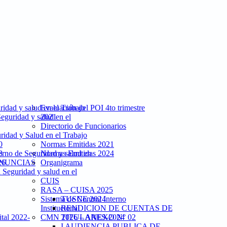
idad y salud en el Trabajo
Evaluación del POI 4to trimestre
eguridad y salud en el
2021
Directorio de Funcionarios
uridad y Salud en el Trabajo
0
Normas Emitidas 2021
3
rno de Seguridad y salud en
Normas Emitidas 2024
ENUNCIAS
26
Organigrama
 Seguridad y salud en el
CUIS
RASA – CUISA 2025
Sistema de Control Interno
TUSNE 2024
Institucional
RENDICION DE CUENTAS DE
tal 2022-
CMN 2026 – ANEXO N° 02
TITULARES-2024
I AUDIENCIA PUBLICA DE