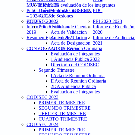
MUNICIPALES
Informe de evaluación de los integrantes
Publicación Modificaciones CMN
Directorio del CODISEC
PDC
– 2024-2025
Actas de Sesiones
PEI 2015-2018
CODISEC 2022
PEI 2020-2023
Informe de Rendicion de Cuentas
Primer Trimestre
Informe de Rendición
2019
Acta de Validacion
2020
Resumen Ejecutivo 2021
Acta de Instalacion
Informe de Audiencia
Acta de Designacion
2021
CONVOCATORIA CAS
Acta de Reunion Ordinaria
Evaluación de Integrantes
1 Audiencia Publica 2022
Directorio del CODISEC
Segundo Trimestre
I Acta de Reunion Ordinaria
II Acta de Reunion Ordinaria
2DA Audiencia Publica
Evaluacion de Integrantes
CODISEC 2023
PRIMER TRIMESTRE
SEGUNDO TRIMESTRE
TERCER TRIMESTRE
CUARTO TRIMESTRE
CODISEC 2024
PRIMER TRIMESTRE