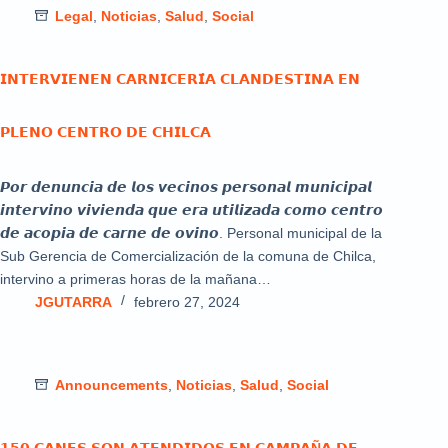
Legal
,
Noticias
,
Salud
,
Social
𝗜𝗡𝗧𝗘𝗥𝗩𝗜𝗘𝗡𝗘𝗡 𝗖𝗔𝗥𝗡𝗜𝗖𝗘𝗥𝗜́𝗔 𝗖𝗟𝗔𝗡𝗗𝗘𝗦𝗧𝗜𝗡𝗔 𝗘𝗡
𝗣𝗟𝗘𝗡𝗢 𝗖𝗘𝗡𝗧𝗥𝗢 𝗗𝗘 𝗖𝗛𝗜𝗟𝗖𝗔
𝙋𝙤𝙧 𝙙𝙚𝙣𝙪𝙣𝙘𝙞𝙖 𝙙𝙚 𝙡𝙤𝙨 𝙫𝙚𝙘𝙞𝙣𝙤𝙨 𝙥𝙚𝙧𝙨𝙤𝙣𝙖𝙡 𝙢𝙪𝙣𝙞𝙘𝙞𝙥𝙖𝙡
𝙞𝙣𝙩𝙚𝙧𝙫𝙞𝙣𝙤 𝙫𝙞𝙫𝙞𝙚𝙣𝙙𝙖 𝙦𝙪𝙚 𝙚𝙧𝙖 𝙪𝙩𝙞𝙡𝙞𝙯𝙖𝙙𝙖 𝙘𝙤𝙢𝙤 𝙘𝙚𝙣𝙩𝙧𝙤
𝙙𝙚 𝙖𝙘𝙤𝙥𝙞𝙖 𝙙𝙚 𝙘𝙖𝙧𝙣𝙚 𝙙𝙚 𝙤𝙫𝙞𝙣𝙤. Personal municipal de la
Sub Gerencia de Comercialización de la comuna de Chilca,
intervino a primeras horas de la mañana…
JGUTARRA
febrero 27, 2024
Announcements
,
Noticias
,
Salud
,
Social
𝟭𝟱𝟬 𝗖𝗔𝗡𝗘𝗦 𝗦𝗢𝗡 𝗔𝗧𝗘𝗡𝗗𝗜𝗗𝗢𝗦 𝗘𝗡 𝗖𝗔𝗠𝗣𝗔Ñ𝗔 𝗗𝗘