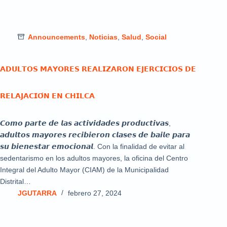
Announcements
,
Noticias
,
Salud
,
Social
𝗔𝗗𝗨𝗟𝗧𝗢𝗦 𝗠𝗔𝗬𝗢𝗥𝗘𝗦 𝗥𝗘𝗔𝗟𝗜𝗭𝗔𝗥𝗢𝗡 𝗘𝗝𝗘𝗥𝗖𝗜𝗖𝗜𝗢𝗦 𝗗𝗘
𝗥𝗘𝗟𝗔𝗝𝗔𝗖𝗜𝗢́𝗡 𝗘𝗡 𝗖𝗛𝗜𝗟𝗖𝗔
𝘾𝙤𝙢𝙤 𝙥𝙖𝙧𝙩𝙚 𝙙𝙚 𝙡𝙖𝙨 𝙖𝙘𝙩𝙞𝙫𝙞𝙙𝙖𝙙𝙚𝙨 𝙥𝙧𝙤𝙙𝙪𝙘𝙩𝙞𝙫𝙖𝙨,
𝙖𝙙𝙪𝙡𝙩𝙤𝙨 𝙢𝙖𝙮𝙤𝙧𝙚𝙨 𝙧𝙚𝙘𝙞𝙗𝙞𝙚𝙧𝙤𝙣 𝙘𝙡𝙖𝙨𝙚𝙨 𝙙𝙚 𝙗𝙖𝙞𝙡𝙚 𝙥𝙖𝙧𝙖
𝙨𝙪 𝙗𝙞𝙚𝙣𝙚𝙨𝙩𝙖𝙧 𝙚𝙢𝙤𝙘𝙞𝙤𝙣𝙖𝙡. Con la finalidad de evitar al
sedentarismo en los adultos mayores, la oficina del Centro
Integral del Adulto Mayor (CIAM) de la Municipalidad
Distrital…
JGUTARRA
febrero 27, 2024