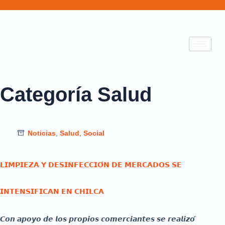
Categoría
Salud
Noticias
,
Salud
,
Social
𝗟𝗜𝗠𝗣𝗜𝗘𝗭𝗔 𝗬 𝗗𝗘𝗦𝗜𝗡𝗙𝗘𝗖𝗖𝗜𝗢́𝗡 𝗗𝗘 𝗠𝗘𝗥𝗖𝗔𝗗𝗢𝗦 𝗦𝗘
𝗜𝗡𝗧𝗘𝗡𝗦𝗜𝗙𝗜𝗖𝗔𝗡 𝗘𝗡 𝗖𝗛𝗜𝗟𝗖𝗔
𝘾𝙤𝙣 𝙖𝙥𝙤𝙮𝙤 𝙙𝙚 𝙡𝙤𝙨 𝙥𝙧𝙤𝙥𝙞𝙤𝙨 𝙘𝙤𝙢𝙚𝙧𝙘𝙞𝙖𝙣𝙩𝙚𝙨 𝙨𝙚 𝙧𝙚𝙖𝙡𝙞𝙯𝙤́