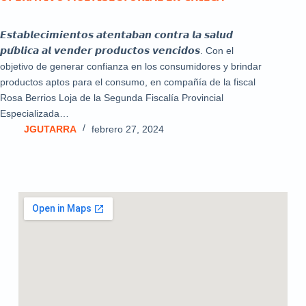
𝙀𝙨𝙩𝙖𝙗𝙡𝙚𝙘𝙞𝙢𝙞𝙚𝙣𝙩𝙤𝙨 𝙖𝙩𝙚𝙣𝙩𝙖𝙗𝙖𝙣 𝙘𝙤𝙣𝙩𝙧𝙖 𝙡𝙖 𝙨𝙖𝙡𝙪𝙙
𝙥𝙪́𝙗𝙡𝙞𝙘𝙖 𝙖𝙡 𝙫𝙚𝙣𝙙𝙚𝙧 𝙥𝙧𝙤𝙙𝙪𝙘𝙩𝙤𝙨 𝙫𝙚𝙣𝙘𝙞𝙙𝙤𝙨. Con el
objetivo de generar confianza en los consumidores y brindar
productos aptos para el consumo, en compañía de la fiscal
Rosa Berrios Loja de la Segunda Fiscalía Provincial
Especializada…
JGUTARRA
febrero 27, 2024