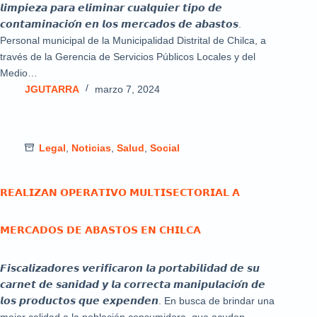
𝙡𝙞𝙢𝙥𝙞𝙚𝙯𝙖 𝙥𝙖𝙧𝙖 𝙚𝙡𝙞𝙢𝙞𝙣𝙖𝙧 𝙘𝙪𝙖𝙡𝙦𝙪𝙞𝙚𝙧 𝙩𝙞𝙥𝙤 𝙙𝙚
𝙘𝙤𝙣𝙩𝙖𝙢𝙞𝙣𝙖𝙘𝙞𝙤́𝙣 𝙚𝙣 𝙡𝙤𝙨 𝙢𝙚𝙧𝙘𝙖𝙙𝙤𝙨 𝙙𝙚 𝙖𝙗𝙖𝙨𝙩𝙤𝙨.
Personal municipal de la Municipalidad Distrital de Chilca, a
través de la Gerencia de Servicios Públicos Locales y del
Medio…
JGUTARRA
marzo 7, 2024
Legal
,
Noticias
,
Salud
,
Social
𝗥𝗘𝗔𝗟𝗜𝗭𝗔𝗡 𝗢𝗣𝗘𝗥𝗔𝗧𝗜𝗩𝗢 𝗠𝗨𝗟𝗧𝗜𝗦𝗘𝗖𝗧𝗢𝗥𝗜𝗔𝗟 𝗔
𝗠𝗘𝗥𝗖𝗔𝗗𝗢𝗦 𝗗𝗘 𝗔𝗕𝗔𝗦𝗧𝗢𝗦 𝗘𝗡 𝗖𝗛𝗜𝗟𝗖𝗔
𝙁𝙞𝙨𝙘𝙖𝙡𝙞𝙯𝙖𝙙𝙤𝙧𝙚𝙨 𝙫𝙚𝙧𝙞𝙛𝙞𝙘𝙖𝙧𝙤𝙣 𝙡𝙖 𝙥𝙤𝙧𝙩𝙖𝙗𝙞𝙡𝙞𝙙𝙖𝙙 𝙙𝙚 𝙨𝙪
𝙘𝙖𝙧𝙣𝙚𝙩 𝙙𝙚 𝙨𝙖𝙣𝙞𝙙𝙖𝙙 𝙮 𝙡𝙖 𝙘𝙤𝙧𝙧𝙚𝙘𝙩𝙖 𝙢𝙖𝙣𝙞𝙥𝙪𝙡𝙖𝙘𝙞𝙤́𝙣 𝙙𝙚
𝙡𝙤𝙨 𝙥𝙧𝙤𝙙𝙪𝙘𝙩𝙤𝙨 𝙦𝙪𝙚 𝙚𝙭𝙥𝙚𝙣𝙙𝙚𝙣. En busca de brindar una