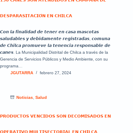
𝗗𝗘𝗦𝗣𝗔𝗥𝗔𝗦𝗜𝗧𝗔𝗖𝗜𝗢́𝗡 𝗘𝗡 𝗖𝗛𝗜𝗟𝗖𝗔
𝘾𝙤𝙣 𝙡𝙖 𝙛𝙞𝙣𝙖𝙡𝙞𝙙𝙖𝙙 𝙙𝙚 𝙩𝙚𝙣𝙚𝙧 𝙚𝙣 𝙘𝙖𝙨𝙖 𝙢𝙖𝙨𝙘𝙤𝙩𝙖𝙨
𝙨𝙖𝙡𝙪𝙙𝙖𝙗𝙡𝙚𝙨 𝙮 𝙙𝙚𝙗𝙞𝙙𝙖𝙢𝙚𝙣𝙩𝙚 𝙧𝙚𝙜𝙞𝙨𝙩𝙧𝙖𝙙𝙖𝙨, 𝙘𝙤𝙢𝙪𝙣𝙖
𝙙𝙚 𝘾𝙝𝙞𝙡𝙘𝙖 𝙥𝙧𝙤𝙢𝙪𝙚𝙫𝙚 𝙡𝙖 𝙩𝙚𝙣𝙚𝙣𝙘𝙞𝙖 𝙧𝙚𝙨𝙥𝙤𝙣𝙨𝙖𝙗𝙡𝙚 𝙙𝙚
𝙘𝙖𝙣𝙚𝙨. La Municipalidad Distrital de Chilca a través de la
Gerencia de Servicios Públicos y Medio Ambiente, con su
programa…
JGUTARRA
febrero 27, 2024
Noticias
,
Salud
𝗣𝗥𝗢𝗗𝗨𝗖𝗧𝗢𝗦 𝗩𝗘𝗡𝗖𝗜𝗗𝗢𝗦 𝗦𝗢𝗡 𝗗𝗘𝗖𝗢𝗠𝗜𝗦𝗔𝗗𝗢𝗦 𝗘𝗡
𝗢𝗣𝗘𝗥𝗔𝗧𝗜𝗩𝗢 𝗠𝗨𝗟𝗧𝗜𝗦𝗘𝗖𝗧𝗢𝗥𝗜𝗔𝗟 𝗘𝗡 𝗖𝗛𝗜𝗟𝗖𝗔