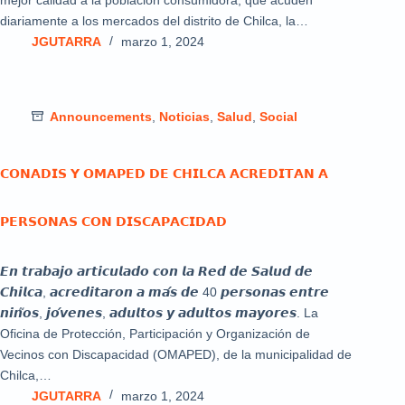
mejor calidad a la población consumidora, que acuden
diariamente a los mercados del distrito de Chilca, la…
JGUTARRA
marzo 1, 2024
Announcements
,
Noticias
,
Salud
,
Social
𝗖𝗢𝗡𝗔𝗗𝗜𝗦 𝗬 𝗢𝗠𝗔𝗣𝗘𝗗 𝗗𝗘 𝗖𝗛𝗜𝗟𝗖𝗔 𝗔𝗖𝗥𝗘𝗗𝗜𝗧𝗔𝗡 𝗔
𝗣𝗘𝗥𝗦𝗢𝗡𝗔𝗦 𝗖𝗢𝗡 𝗗𝗜𝗦𝗖𝗔𝗣𝗔𝗖𝗜𝗗𝗔𝗗
𝙀𝙣 𝙩𝙧𝙖𝙗𝙖𝙟𝙤 𝙖𝙧𝙩𝙞𝙘𝙪𝙡𝙖𝙙𝙤 𝙘𝙤𝙣 𝙡𝙖 𝙍𝙚𝙙 𝙙𝙚 𝙎𝙖𝙡𝙪𝙙 𝙙𝙚
𝘾𝙝𝙞𝙡𝙘𝙖, 𝙖𝙘𝙧𝙚𝙙𝙞𝙩𝙖𝙧𝙤𝙣 𝙖 𝙢𝙖́𝙨 𝙙𝙚 40 𝙥𝙚𝙧𝙨𝙤𝙣𝙖𝙨 𝙚𝙣𝙩𝙧𝙚
𝙣𝙞𝙣̃𝙤𝙨, 𝙟𝙤́𝙫𝙚𝙣𝙚𝙨, 𝙖𝙙𝙪𝙡𝙩𝙤𝙨 𝙮 𝙖𝙙𝙪𝙡𝙩𝙤𝙨 𝙢𝙖𝙮𝙤𝙧𝙚𝙨. La
Oficina de Protección, Participación y Organización de
Vecinos con Discapacidad (OMAPED), de la municipalidad de
Chilca,…
JGUTARRA
marzo 1, 2024