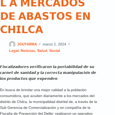
𝗟 𝗔 𝗠𝗘𝗥𝗖𝗔𝗗𝗢𝗦
𝗗𝗘 𝗔𝗕𝗔𝗦𝗧𝗢𝗦 𝗘𝗡
𝗖𝗛𝗜𝗟𝗖𝗔
JGUTARRA
marzo 1, 2024
Legal
,
Noticias
,
Salud
,
Social
𝙁𝙞𝙨𝙘𝙖𝙡𝙞𝙯𝙖𝙙𝙤𝙧𝙚𝙨 𝙫𝙚𝙧𝙞𝙛𝙞𝙘𝙖𝙧𝙤𝙣 𝙡𝙖 𝙥𝙤𝙧𝙩𝙖𝙗𝙞𝙡𝙞𝙙𝙖𝙙 𝙙𝙚 𝙨𝙪
𝙘𝙖𝙧𝙣𝙚𝙩 𝙙𝙚 𝙨𝙖𝙣𝙞𝙙𝙖𝙙 𝙮 𝙡𝙖 𝙘𝙤𝙧𝙧𝙚𝙘𝙩𝙖 𝙢𝙖𝙣𝙞𝙥𝙪𝙡𝙖𝙘𝙞𝙤́𝙣 𝙙𝙚
𝙡𝙤𝙨 𝙥𝙧𝙤𝙙𝙪𝙘𝙩𝙤𝙨 𝙦𝙪𝙚 𝙚𝙭𝙥𝙚𝙣𝙙𝙚𝙣.
En busca de brindar una mejor calidad a la población
consumidora, que acuden diariamente a los mercados del
distrito de Chilca, la municipalidad distrital de, a través de la
Sub Gerencia de Comercialización y en compañía de la
Fiscalía de Prevención del Delito; realizaron un operativo