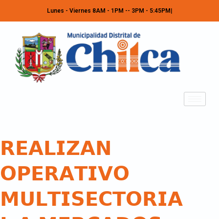
Lunes - Viernes 8AM - 1PM -- 3PM - 5:45PM
𝗥𝗘𝗔𝗟𝗜𝗭𝗔𝗡
𝗢𝗣𝗘𝗥𝗔𝗧𝗜𝗩𝗢
𝗠𝗨𝗟𝗧𝗜𝗦𝗘𝗖𝗧𝗢𝗥𝗜𝗔