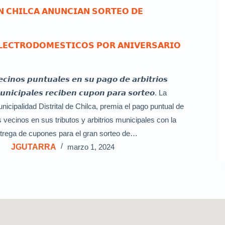
𝗡 𝗖𝗛𝗜𝗟𝗖𝗔 𝗔𝗡𝗨𝗡𝗖𝗜𝗔𝗡 𝗦𝗢𝗥𝗧𝗘𝗢 𝗗𝗘
𝗟𝗘𝗖𝗧𝗥𝗢𝗗𝗢𝗠𝗘𝗦𝗧𝗜𝗖𝗢𝗦 𝗣𝗢𝗥 𝗔𝗡𝗜𝗩𝗘𝗥𝗦𝗔𝗥𝗜𝗢
𝙚𝙘𝙞𝙣𝙤𝙨 𝙥𝙪𝙣𝙩𝙪𝙖𝙡𝙚𝙨 𝙚𝙣 𝙨𝙪 𝙥𝙖𝙜𝙤 𝙙𝙚 𝙖𝙧𝙗𝙞𝙩𝙧𝙞𝙤𝙨
𝙣𝙞𝙘𝙞𝙥𝙖𝙡𝙚𝙨 𝙧𝙚𝙘𝙞𝙗𝙚𝙣 𝙘𝙪𝙥𝙤𝙣 𝙥𝙖𝙧𝙖 𝙨𝙤𝙧𝙩𝙚𝙤. La
nicipalidad Distrital de Chilca, premia el pago puntual de
s vecinos en sus tributos y arbitrios municipales con la
trega de cupones para el gran sorteo de…
JGUTARRA
marzo 1, 2024