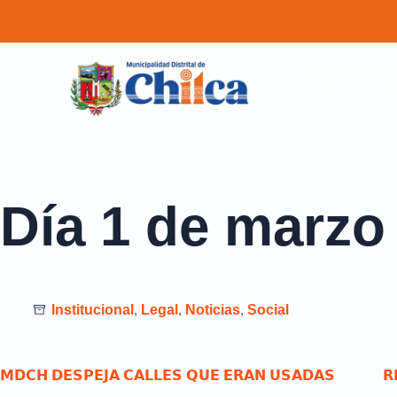
GESTION MUNI
Día
1 de marzo
Institucional
,
Legal
,
Noticias
,
Social
𝗠𝗗𝗖𝗛 𝗗𝗘𝗦𝗣𝗘𝗝𝗔 𝗖𝗔𝗟𝗟𝗘𝗦 𝗤𝗨𝗘 𝗘𝗥𝗔𝗡 𝗨𝗦𝗔𝗗𝗔𝗦
𝗥