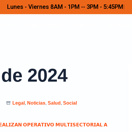
Lunes - Viernes 8AM - 1PM -- 3PM - 5:45PM
CIPAL
TRANSPARENCIA
TRAMITES
SERENAZG
 de 2024
Legal
,
Noticias
,
Salud
,
Social
𝗘𝗔𝗟𝗜𝗭𝗔𝗡 𝗢𝗣𝗘𝗥𝗔𝗧𝗜𝗩𝗢 𝗠𝗨𝗟𝗧𝗜𝗦𝗘𝗖𝗧𝗢𝗥𝗜𝗔𝗟 𝗔