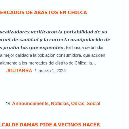
𝗘𝗥𝗖𝗔𝗗𝗢𝗦 𝗗𝗘 𝗔𝗕𝗔𝗦𝗧𝗢𝗦 𝗘𝗡 𝗖𝗛𝗜𝗟𝗖𝗔
𝙨𝙘𝙖𝙡𝙞𝙯𝙖𝙙𝙤𝙧𝙚𝙨 𝙫𝙚𝙧𝙞𝙛𝙞𝙘𝙖𝙧𝙤𝙣 𝙡𝙖 𝙥𝙤𝙧𝙩𝙖𝙗𝙞𝙡𝙞𝙙𝙖𝙙 𝙙𝙚 𝙨𝙪
𝙧𝙣𝙚𝙩 𝙙𝙚 𝙨𝙖𝙣𝙞𝙙𝙖𝙙 𝙮 𝙡𝙖 𝙘𝙤𝙧𝙧𝙚𝙘𝙩𝙖 𝙢𝙖𝙣𝙞𝙥𝙪𝙡𝙖𝙘𝙞𝙤́𝙣 𝙙𝙚
𝙤𝙨 𝙥𝙧𝙤𝙙𝙪𝙘𝙩𝙤𝙨 𝙦𝙪𝙚 𝙚𝙭𝙥𝙚𝙣𝙙𝙚𝙣. En busca de brindar
a mejor calidad a la población consumidora, que acuden
ariamente a los mercados del distrito de Chilca, la…
JGUTARRA
marzo 1, 2024
Announcements
,
Noticias
,
Obras
,
Social
𝗟𝗖𝗔𝗟𝗗𝗘 𝗗𝗔𝗠𝗔𝗦 𝗣𝗜𝗗𝗘 𝗔 𝗩𝗘𝗖𝗜𝗡𝗢𝗦 𝗛𝗔𝗖𝗘𝗥