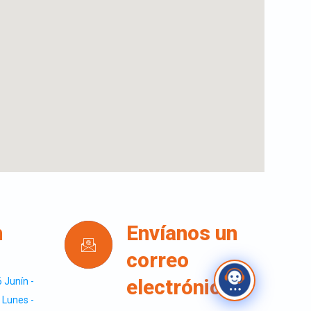
n
Envíanos un
correo
electrónico
 Junín -
 Lunes -