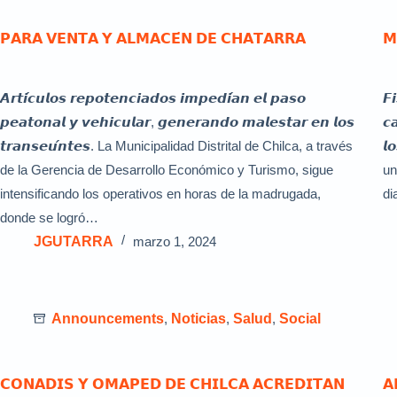
𝗣𝗔𝗥𝗔 𝗩𝗘𝗡𝗧𝗔 𝗬 𝗔𝗟𝗠𝗔𝗖𝗘́𝗡 𝗗𝗘 𝗖𝗛𝗔𝗧𝗔𝗥𝗥𝗔
𝗠
𝘼𝙧𝙩𝙞́𝙘𝙪𝙡𝙤𝙨 𝙧𝙚𝙥𝙤𝙩𝙚𝙣𝙘𝙞𝙖𝙙𝙤𝙨 𝙞𝙢𝙥𝙚𝙙𝙞́𝙖𝙣 𝙚𝙡 𝙥𝙖𝙨𝙤
𝙁
𝙥𝙚𝙖𝙩𝙤𝙣𝙖𝙡 𝙮 𝙫𝙚𝙝𝙞𝙘𝙪𝙡𝙖𝙧, 𝙜𝙚𝙣𝙚𝙧𝙖𝙣𝙙𝙤 𝙢𝙖𝙡𝙚𝙨𝙩𝙖𝙧 𝙚𝙣 𝙡𝙤𝙨
𝙘
𝙩𝙧𝙖𝙣𝙨𝙚𝙪́𝙣𝙩𝙚𝙨. La Municipalidad Distrital de Chilca, a través
𝙡
de la Gerencia de Desarrollo Económico y Turismo, sigue
un
intensificando los operativos en horas de la madrugada,
di
donde se logró…
JGUTARRA
marzo 1, 2024
Announcements
,
Noticias
,
Salud
,
Social
𝗖𝗢𝗡𝗔𝗗𝗜𝗦 𝗬 𝗢𝗠𝗔𝗣𝗘𝗗 𝗗𝗘 𝗖𝗛𝗜𝗟𝗖𝗔 𝗔𝗖𝗥𝗘𝗗𝗜𝗧𝗔𝗡
𝗔