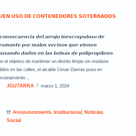
𝗨𝗘𝗡 𝗨𝗦𝗢 𝗗𝗘 𝗖𝗢𝗡𝗧𝗘𝗡𝗘𝗗𝗢𝗥𝗘𝗦 𝗦𝗢𝗧𝗘𝗥𝗥𝗔𝗗𝗢𝗦
𝙘𝙤𝙣𝙨𝙚𝙘𝙪𝙚𝙣𝙘𝙞𝙖 𝙙𝙚𝙡 𝙖𝙧𝙧𝙤𝙟𝙤 𝙞𝙣𝙚𝙨𝙘𝙧𝙪𝙥𝙪𝙡𝙤𝙨𝙤 𝙙𝙚
𝙨𝙢𝙤𝙣𝙩𝙚 𝙥𝙤𝙧 𝙢𝙖𝙡𝙤𝙨 𝙫𝙚𝙘𝙞𝙣𝙤𝙨 𝙦𝙪𝙚 𝙫𝙞𝙚𝙣𝙚𝙣
𝙪𝙨𝙖𝙣𝙙𝙤 𝙙𝙖𝙣̃𝙤𝙨 𝙚𝙣 𝙡𝙖𝙨 𝙗𝙤𝙡𝙨𝙖𝙨 𝙙𝙚 𝙥𝙤𝙡𝙞𝙥𝙧𝙤𝙥𝙞𝙡𝙚𝙣𝙤.
n el objetivo de mantener un distrito limpio sin residuos
lidos en las calles, el alcalde César Damas puso en
ncionamiento…
JGUTARRA
marzo 1, 2024
Announcements
,
Institucional
,
Noticias
,
Social