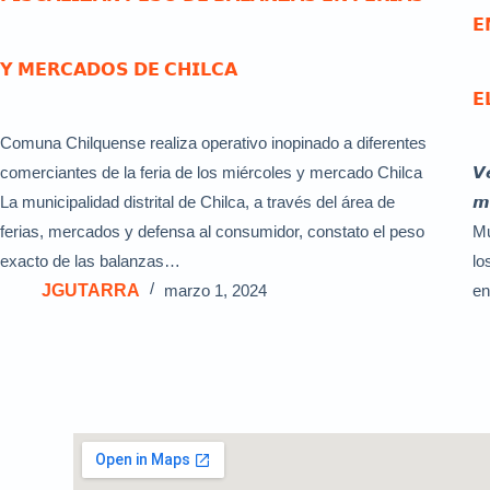
𝗘
𝗬 𝗠𝗘𝗥𝗖𝗔𝗗𝗢𝗦 𝗗𝗘 𝗖𝗛𝗜𝗟𝗖𝗔
𝗘
Comuna Chilquense realiza operativo inopinado a diferentes
comerciantes de la feria de los miércoles y mercado Chilca
‍𝙑
La municipalidad distrital de Chilca, a través del área de
𝙢
ferias, mercados y defensa al consumidor, constato el peso
Mu
exacto de las balanzas…
lo
JGUTARRA
marzo 1, 2024
en