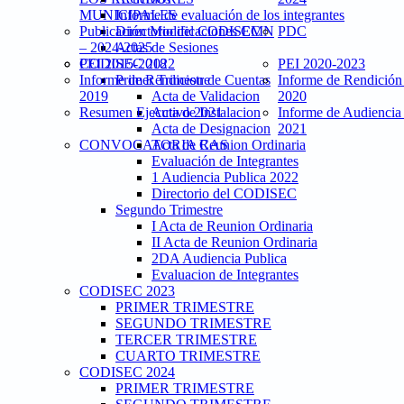
MUNICIPALES
Informe de evaluación de los integrantes
Publicación Modificaciones CMN
Directorio del CODISEC
PDC
– 2024-2025
Actas de Sesiones
PEI 2015-2018
CODISEC 2022
PEI 2020-2023
Informe de Rendicion de Cuentas
Primer Trimestre
Informe de Rendición
2019
Acta de Validacion
2020
Resumen Ejecutivo 2021
Acta de Instalacion
Informe de Audiencia
Acta de Designacion
2021
CONVOCATORIA CAS
Acta de Reunion Ordinaria
Evaluación de Integrantes
1 Audiencia Publica 2022
Directorio del CODISEC
Segundo Trimestre
I Acta de Reunion Ordinaria
II Acta de Reunion Ordinaria
2DA Audiencia Publica
Evaluacion de Integrantes
CODISEC 2023
PRIMER TRIMESTRE
SEGUNDO TRIMESTRE
TERCER TRIMESTRE
CUARTO TRIMESTRE
CODISEC 2024
PRIMER TRIMESTRE