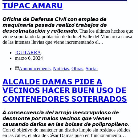
𝗧𝗨́𝗣𝗔𝗖 𝗔𝗠𝗔𝗥𝗨
𝙊𝙛𝙞𝙘𝙞𝙣𝙖 𝙙𝙚 𝘿𝙚𝙛𝙚𝙣𝙨𝙖 𝘾𝙞𝙫𝙞𝙡 𝙘𝙤𝙣 𝙚𝙢𝙥𝙡𝙚𝙤 𝙙𝙚
𝙢𝙖𝙦𝙪𝙞𝙣𝙖𝙧𝙞𝙖 𝙥𝙚𝙨𝙖𝙙𝙖 𝙧𝙚𝙖𝙡𝙞𝙯𝙤́ 𝙩𝙧𝙖𝙗𝙖𝙟𝙤𝙨 𝙙𝙚
𝙙𝙚𝙨𝙘𝙤𝙡𝙢𝙖𝙩𝙖𝙘𝙞𝙤́𝙣 𝙮 𝙧𝙚𝙡𝙡𝙚𝙣𝙖𝙙𝙤. Tras los últimos hechos que
viene soportando la población de todo el Valle del Mantaro a causa
de las intensas lluvias que viene incrementando el…
JGUTARRA
marzo 6, 2024
Announcements
,
Noticias
,
Obras
,
Social
𝗔𝗟𝗖𝗔𝗟𝗗𝗘 𝗗𝗔𝗠𝗔𝗦 𝗣𝗜𝗗𝗘 𝗔
𝗩𝗘𝗖𝗜𝗡𝗢𝗦 𝗛𝗔𝗖𝗘𝗥 𝗕𝗨𝗘𝗡 𝗨𝗦𝗢 𝗗𝗘
𝗖𝗢𝗡𝗧𝗘𝗡𝗘𝗗𝗢𝗥𝗘𝗦 𝗦𝗢𝗧𝗘𝗥𝗥𝗔𝗗𝗢𝗦
𝘼 𝙘𝙤𝙣𝙨𝙚𝙘𝙪𝙚𝙣𝙘𝙞𝙖 𝙙𝙚𝙡 𝙖𝙧𝙧𝙤𝙟𝙤 𝙞𝙣𝙚𝙨𝙘𝙧𝙪𝙥𝙪𝙡𝙤𝙨𝙤 𝙙𝙚
𝙙𝙚𝙨𝙢𝙤𝙣𝙩𝙚 𝙥𝙤𝙧 𝙢𝙖𝙡𝙤𝙨 𝙫𝙚𝙘𝙞𝙣𝙤𝙨 𝙦𝙪𝙚 𝙫𝙞𝙚𝙣𝙚𝙣
𝙘𝙖𝙪𝙨𝙖𝙣𝙙𝙤 𝙙𝙖𝙣̃𝙤𝙨 𝙚𝙣 𝙡𝙖𝙨 𝙗𝙤𝙡𝙨𝙖𝙨 𝙙𝙚 𝙥𝙤𝙡𝙞𝙥𝙧𝙤𝙥𝙞𝙡𝙚𝙣𝙤.
Con el objetivo de mantener un distrito limpio sin residuos sólidos
en las calles, el alcalde César Damas puso en funcionamiento…