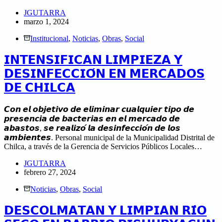
JGUTARRA
marzo 1, 2024
Institucional
,
Noticias
,
Obras
,
Social
𝗜𝗡𝗧𝗘𝗡𝗦𝗜𝗙𝗜𝗖𝗔𝗡 𝗟𝗜𝗠𝗣𝗜𝗘𝗭𝗔 𝗬
𝗗𝗘𝗦𝗜𝗡𝗙𝗘𝗖𝗖𝗜𝗢́𝗡 𝗘𝗡 𝗠𝗘𝗥𝗖𝗔𝗗𝗢𝗦
𝗗𝗘 𝗖𝗛𝗜𝗟𝗖𝗔
𝘾𝙤𝙣 𝙚𝙡 𝙤𝙗𝙟𝙚𝙩𝙞𝙫𝙤 𝙙𝙚 𝙚𝙡𝙞𝙢𝙞𝙣𝙖𝙧 𝙘𝙪𝙖𝙡𝙦𝙪𝙞𝙚𝙧 𝙩𝙞𝙥𝙤 𝙙𝙚
𝙥𝙧𝙚𝙨𝙚𝙣𝙘𝙞𝙖 𝙙𝙚 𝙗𝙖𝙘𝙩𝙚𝙧𝙞𝙖𝙨 𝙚𝙣 𝙚𝙡 𝙢𝙚𝙧𝙘𝙖𝙙𝙤 𝙙𝙚
𝙖𝙗𝙖𝙨𝙩𝙤𝙨, 𝙨𝙚 𝙧𝙚𝙖𝙡𝙞𝙯𝙤́ 𝙡𝙖 𝙙𝙚𝙨𝙞𝙣𝙛𝙚𝙘𝙘𝙞𝙤́𝙣 𝙙𝙚 𝙡𝙤𝙨
𝙖𝙢𝙗𝙞𝙚𝙣𝙩𝙚𝙨. Personal municipal de la Municipalidad Distrital de
Chilca, a través de la Gerencia de Servicios Públicos Locales…
JGUTARRA
febrero 27, 2024
Noticias
,
Obras
,
Social
𝗗𝗘𝗦𝗖𝗢𝗟𝗠𝗔𝗧𝗔𝗡 𝗬 𝗟𝗜𝗠𝗣𝗜𝗔𝗡 𝗥𝗜́𝗢