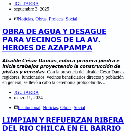
JGUTARRA
septiembre 3, 2025
Noticias
,
Obras
,
Projects
,
Social
𝗢𝗕𝗥𝗔 𝗗𝗘 𝗔𝗚𝗨𝗔 𝗬 𝗗𝗘𝗦𝗔𝗚𝗨𝗘
𝗣𝗔𝗥𝗔 𝗩𝗘𝗖𝗜𝗡𝗢𝗦 𝗗𝗘 𝗟𝗔 𝗔𝗩.
𝗛𝗘́𝗥𝗢𝗘𝗦 𝗗𝗘 𝗔𝗭𝗔𝗣𝗔𝗠𝗣𝗔
𝘼𝙡𝙘𝙖𝙡𝙙𝙚 𝘾𝙚́𝙨𝙖𝙧 𝘿𝙖𝙢𝙖𝙨, 𝙘𝙤𝙡𝙤𝙘𝙖 𝙥𝙧𝙞𝙢𝙚𝙧𝙖 𝙥𝙞𝙚𝙙𝙧𝙖 𝙚
𝙞𝙣𝙞𝙘𝙞𝙖 𝙩𝙧𝙖𝙗𝙖𝙟𝙤𝙨 𝙥𝙧𝙤𝙮𝙚𝙘𝙩𝙖𝙣𝙙𝙤 𝙡𝙖 𝙘𝙤𝙣𝙨𝙩𝙧𝙪𝙘𝙘𝙞𝙤́𝙣 𝙙𝙚
𝙥𝙞𝙨𝙩𝙖𝙨 𝙮 𝙫𝙚𝙧𝙚𝙙𝙖𝙨. Con la presencia del alcalde César Damas,
regidores, funcionarios, vecinos beneficiarios directos y población
en general, se llevó a cabo la ceremonia protocolar de…
JGUTARRA
marzo 11, 2024
Institucional
,
Noticias
,
Obras
,
Social
𝗟𝗜𝗠𝗣𝗜𝗔𝗡 𝗬 𝗥𝗘𝗙𝗨𝗘𝗥𝗭𝗔𝗡 𝗥𝗜𝗕𝗘𝗥𝗔
𝗗𝗘𝗟 𝗥𝗜𝗢 𝗖𝗛𝗜𝗟𝗖𝗔 𝗘𝗡 𝗘𝗟 𝗕𝗔𝗥𝗥𝗜𝗢