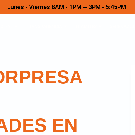
Lunes - Viernes 8AM - 1PM -- 3PM - 5:45PM
CIPAL
TRANSPARENCIA
TRAMITES
SERENAZG
ORPRESA
ADES EN