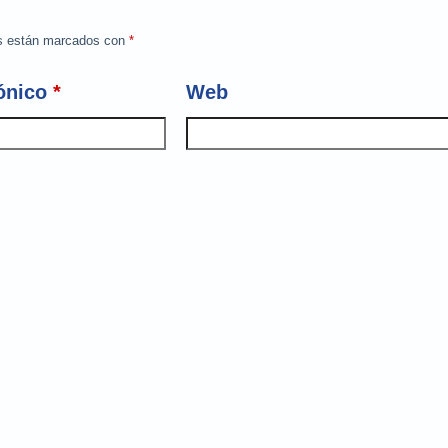
os están marcados con
*
ónico
*
Web