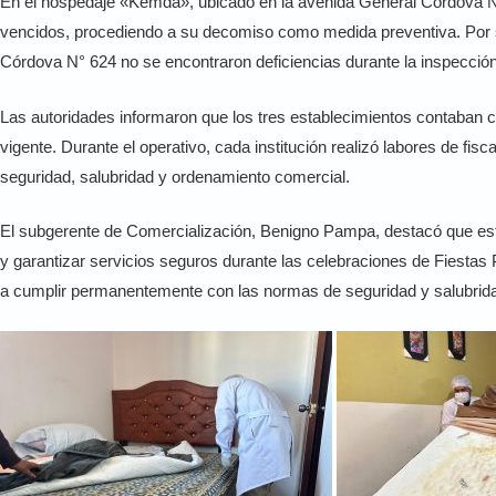
En el hospedaje «Kemda», ubicado en la avenida General Córdova N° 
vencidos, procediendo a su decomiso como medida preventiva. Por s
Córdova N° 624 no se encontraron deficiencias durante la inspección
Las autoridades informaron que los tres establecimientos contaban co
vigente. Durante el operativo, cada institución realizó labores de f
seguridad, salubridad y ordenamiento comercial.
El subgerente de Comercialización, Benigno Pampa, destacó que esto
y garantizar servicios seguros durante las celebraciones de Fiestas 
a cumplir permanentemente con las normas de seguridad y salubrid