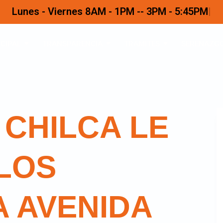
Lunes - Viernes 8AM - 1PM -- 3PM - 5:45PM
CIPAL
TRANSPARENCIA
TRAMITES
SERENAZG
 CHILCA LE
 LOS
A AVENIDA