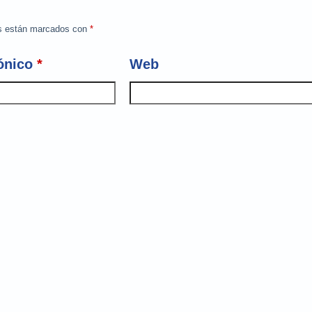
os están marcados con
*
ónico
*
Web