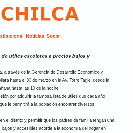
𝗖𝗛𝗜𝗟𝗖𝗔
stitucional
,
Noticias
,
Social
𝙙𝙚 𝙪́𝙩𝙞𝙡𝙚𝙨 𝙚𝙨𝙘𝙤𝙡𝙖𝙧𝙚𝙨 𝙖 𝙥𝙧𝙚𝙘𝙞𝙤𝙨 𝙗𝙖𝙟𝙤𝙨 𝙮
ilca, a través de la Gerencia de Desarrollo Económico y
llará hasta el 30 de marzo en la Av. Torre Tagle, desde la
añana hasta las 10 de la noche.
esión por adquirir la famosa lista de útiles que cada año
ue le permitirá a la población encontrar diversos
 el distrito y permitir que los padres de familia tengan una
os bajos y accesibles acorde a la economía del hogar en