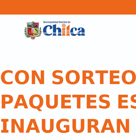
GESTION MUNI
𝗖𝗢𝗡 𝗦𝗢𝗥𝗧𝗘𝗢
𝗣𝗔𝗤𝗨𝗘𝗧𝗘𝗦 𝗘
𝗜𝗡𝗔𝗨𝗚𝗨𝗥𝗔𝗡 