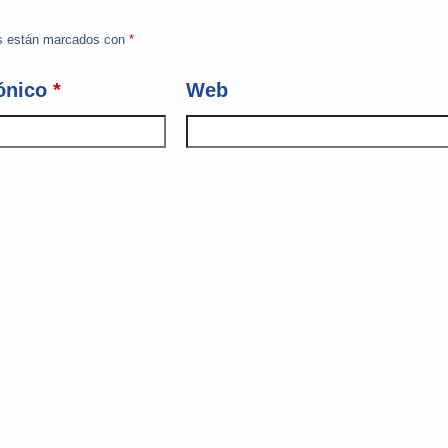
os están marcados con
*
ónico
*
Web