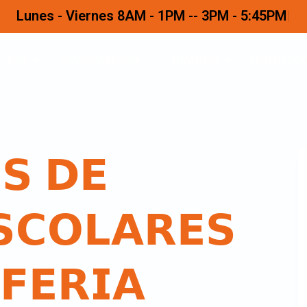
Lunes - Viernes 8AM - 1PM -- 3PM - 5:45PM
CIPAL
TRANSPARENCIA
TRAMITES
SERENAZG
𝗦 𝗗𝗘
𝗦𝗖𝗢𝗟𝗔𝗥𝗘𝗦
𝗙𝗘𝗥𝗜𝗔