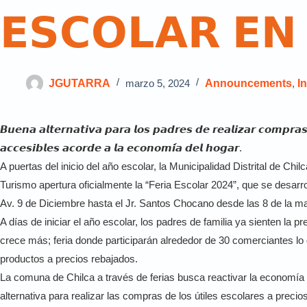
𝗘𝗦𝗖𝗢𝗟𝗔𝗥 𝗘𝗡 
JGUTARRA
marzo 5, 2024
Announcements
,
In
𝘽𝙪𝙚𝙣𝙖 𝙖𝙡𝙩𝙚𝙧𝙣𝙖𝙩𝙞𝙫𝙖 𝙥𝙖𝙧𝙖 𝙡𝙤𝙨 𝙥𝙖𝙙𝙧𝙚𝙨 𝙙𝙚 𝙧𝙚𝙖𝙡𝙞𝙯𝙖𝙧 𝙘𝙤𝙢𝙥𝙧𝙖𝙨 
𝙖𝙘𝙘𝙚𝙨𝙞𝙗𝙡𝙚𝙨 𝙖𝙘𝙤𝙧𝙙𝙚 𝙖 𝙡𝙖 𝙚𝙘𝙤𝙣𝙤𝙢𝙞́𝙖 𝙙𝙚𝙡 𝙝𝙤𝙜𝙖𝙧.
A puertas del inicio del año escolar, la Municipalidad Distrital de Ch
Turismo apertura oficialmente la “Feria Escolar 2024”, que se desarro
Av. 9 de Diciembre hasta el Jr. Santos Chocano desde las 8 de la m
A días de iniciar el año escolar, los padres de familia ya sienten la pr
crece más; feria donde participarán alrededor de 30 comerciantes lo q
productos a precios rebajados.
La comuna de Chilca a través de ferias busca reactivar la economía en
alternativa para realizar las compras de los útiles escolares a preci