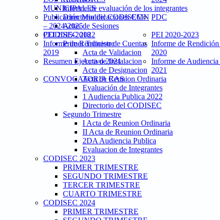
MUNICIPALES
Informe de evaluación de los integrantes
Publicación Modificaciones CMN
Directorio del CODISEC
PDC
– 2024-2025
Actas de Sesiones
PEI 2015-2018
CODISEC 2022
PEI 2020-2023
Informe de Rendicion de Cuentas
Primer Trimestre
Informe de Rendición
2019
Acta de Validacion
2020
Resumen Ejecutivo 2021
Acta de Instalacion
Informe de Audiencia
Acta de Designacion
2021
CONVOCATORIA CAS
Acta de Reunion Ordinaria
Evaluación de Integrantes
1 Audiencia Publica 2022
Directorio del CODISEC
Segundo Trimestre
I Acta de Reunion Ordinaria
II Acta de Reunion Ordinaria
2DA Audiencia Publica
Evaluacion de Integrantes
CODISEC 2023
PRIMER TRIMESTRE
SEGUNDO TRIMESTRE
TERCER TRIMESTRE
CUARTO TRIMESTRE
CODISEC 2024
PRIMER TRIMESTRE