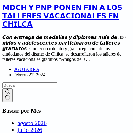
𝗠𝗗𝗖𝗛 𝗬 𝗣𝗡𝗣 𝗣𝗢𝗡𝗘𝗡 𝗙𝗜𝗡 𝗔 𝗟𝗢𝗦
𝗧𝗔𝗟𝗟𝗘𝗥𝗘𝗦 𝗩𝗔𝗖𝗔𝗖𝗜𝗢𝗡𝗔𝗟𝗘𝗦 𝗘𝗡
𝗖𝗛𝗜𝗟𝗖𝗔
𝘾𝙤𝙣 𝙚𝙣𝙩𝙧𝙚𝙜𝙖 𝙙𝙚 𝙢𝙚𝙙𝙖𝙡𝙡𝙖𝙨 𝙮 𝙙𝙞𝙥𝙡𝙤𝙢𝙖𝙨 𝙢𝙖́𝙨 𝙙𝙚 300
𝙣𝙞𝙣̃𝙤𝙨 𝙮 𝙖𝙙𝙤𝙡𝙚𝙨𝙘𝙚𝙣𝙩𝙚𝙨 𝙥𝙖𝙧𝙩𝙞𝙘𝙞𝙥𝙖𝙧𝙤𝙣 𝙙𝙚 𝙩𝙖𝙡𝙡𝙚𝙧𝙚𝙨
𝙜𝙧𝙖𝙩𝙪𝙞𝙩𝙤𝙨. Con éxito rotundo y gran aceptación de los
ciudadanos del distrito de Chilca, se desarrollaron los talleres de
talleres vacacionales gratuitos “Amigos de la…
JGUTARRA
febrero 27, 2024
Buscar por Mes
agosto 2026
julio 2026