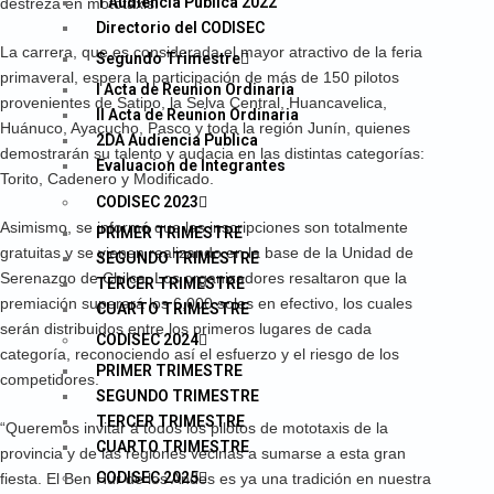
1 Audiencia Publica 2022
destreza en mototaxis.
Directorio del CODISEC
La carrera, que es considerada el mayor atractivo de la feria
Segundo Trimestre
primaveral, espera la participación de más de 150 pilotos
I Acta de Reunion Ordinaria
provenientes de Satipo, la Selva Central, Huancavelica,
II Acta de Reunion Ordinaria
Huánuco, Ayacucho, Pasco y toda la región Junín, quienes
2DA Audiencia Publica
demostrarán su talento y audacia en las distintas categorías:
Evaluacion de Integrantes
Torito, Cadenero y Modificado.
CODISEC 2023
Asimismo, se informó que las inscripciones son totalmente
PRIMER TRIMESTRE
gratuitas y se vienen realizando en la base de la Unidad de
SEGUNDO TRIMESTRE
Serenazgo de Chilca. Los organizadores resaltaron que la
TERCER TRIMESTRE
premiación superará los 6,000 soles en efectivo, los cuales
CUARTO TRIMESTRE
serán distribuidos entre los primeros lugares de cada
CODISEC 2024
categoría, reconociendo así el esfuerzo y el riesgo de los
PRIMER TRIMESTRE
competidores.
SEGUNDO TRIMESTRE
TERCER TRIMESTRE
“Queremos invitar a todos los pilotos de mototaxis de la
CUARTO TRIMESTRE
provincia y de las regiones vecinas a sumarse a esta gran
CODISEC 2025
fiesta. El Ben Hur de los Andes es ya una tradición en nuestra