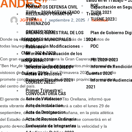
ANDES”
salud en el Trabajo – 2
MOF
ROF
FORMATOS DEFENSA CIVIL
Capacitación en Segu
TUPA – 2019 ACTUALIZADO
TUPA 2021
RELLENADO FORMATOS
Trabajo
TUPA
TUSNE 2023
JGUTARRA
septiembre 2, 2025
Noticias
SERENAZGO
CODISEC 2021
BALANCE SEMESTRAL DE LOS
Plan de Gobierno Digi
Donde se espera la participación de más de 150 pilotos de
REGIDORES MUNICIPALES
2024
PADSC
todas las regiones
Publicación Modificaciones
PDC
Acuerdos
CMN – 2024-2025
Informe de evaluación de los
Con gran expectativa se espera la Gran Carrera de Mototaxis
PEI 2015-2018
PEI 2020-2023
integrantes
“Ben Hur de los Andes”, uno de los eventos más esperados y
Informe de Rendicion de
Informe de Rendició
Directorio del CODISEC
vistosos de la Feria Chilca Fest Primavera 2025, que este año
Cuentas 2019
Cuentas 2020
Actas de Sesiones
promete congregar a pilotos de distintas provincias y regiones
Resumen Ejecutivo 2021
Informe de Audiencia
CODISEC 2022
del centro del país.
2021
Primer Trimestre
CONVOCATORIA CAS
Acta de Validacion
El gerente de Servicios Públicos, Tito Orellana, informó que
Acta de Instalacion
esta vibrante competencia se llevará a cabo el lunes 29 de
Acta de Designacion
septiembre, desde las 8:00 de la mañana, en la pista atlética
Acta de Reunion Ordinaria
del Estadio de Coto Coto, escenario que se convertirá en el
Evaluación de Integrantes
punto de encuentro para los amantes de la velocidad y la