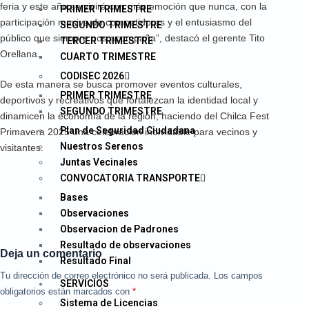
feria y este año se vivirá con más emoción que nunca, con la
PRIMER TRIMESTRE
participación masiva de competidores y el entusiasmo del
SEGUNDO TRIMESTRE
público que siempre nos acompaña”, destacó el gerente Tito
TERCER TRIMESTRE
Orellana.
CUARTO TRIMESTRE
CODISEC 2026
De esta manera se busca promover eventos culturales,
PRIMER TRIMESTRE
deportivos y recreativos que fortalezcan la identidad local y
SEGUNDO TRIMESTRE
dinamicen la economía de la región, haciendo del Chilca Fest
Plan de Seguridad Ciudadana
Primavera 2025 una celebración inolvidable para vecinos y
Nuestros Serenos
visitantes.
Juntas Vecinales
CONVOCATORIA TRANSPORTE
Bases
Observaciones
Observacion de Padrones
Resultado de observaciones
Deja un comentario
Resultado Final
Tu dirección de correo electrónico no será publicada.
Los campos
SERVICIOS
obligatorios están marcados con
*
Sistema de Licencias