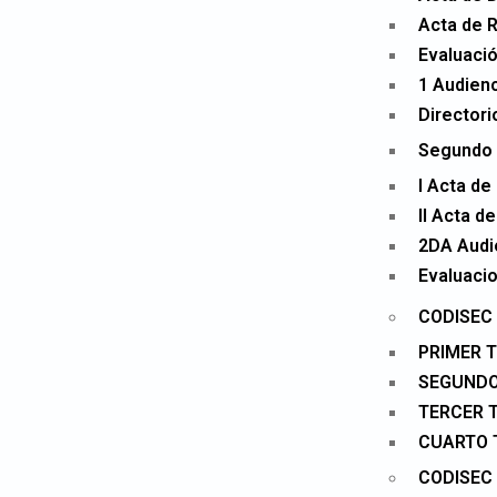
Acta de R
Evaluació
1 Audienc
Directori
Segundo 
I Acta de
II Acta d
2DA Audi
Evaluacio
CODISEC 
PRIMER 
SEGUNDO
TERCER 
CUARTO 
CODISEC 