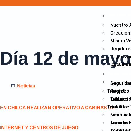
GESTION 
Nuestro 
Creacion 
Mision Vi
Regidore
Día
12 de mayo
Organiza
Documen
TRANSPAR
TRAMITES
Seguridad
Noticias
Trabajo
Registro 
Evaluacio
Tributos 
Trimestre
Habilitac
EN CHILCA REALIZAN OPERATIVO A CABINAS DE
Normas E
Licencia
Normas E
Tramites
INTERNET Y CENTROS DE JUEGO
CÓDIGO D
Tramites