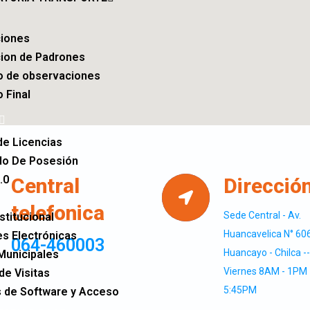
iones
ion de Padrones
o de observaciones
 Final
de Licencias
ado De Posesión
.0
Central
Direcció
telefonica
Sede Central - Av.
stitucional
Huancavelica N° 606
es Electrónicas
064-460003
Huancayo - Chilca --
Municipales
Viernes 8AM - 1PM 
de Visitas
5:45PM
 de Software y Acceso