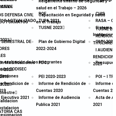
Relgamento Interno de Seguridad y
RATIVA
CIVIL
salud en el Trabajo – 2026
ROF
CUIS
S DEFENSA CIVIL
Capacitación en Seguridad y salud
2019 ACTUALIZADO
TUPA 2021
RASA – CU
DO FORMATOS
en el Trabajo
TUSNE 2023
Sistema de
TUSNE 20
GO
Instituciona
RENDICIO
2021
 SEMESTRAL DE
Plan de Gobierno Digital
CMN 2026 
TITULARES
DORES
2022-2024
I AUDIENC
s
LES
RENDICION 
e evaluación de los integrantes
ón Modificaciones
PDC
Presupuest
2025
o del CODISEC
4-2025
 Sesiones
-2018
PEI 2020-2023
POI – I T
de Rendicion de
Informe de Rendición de
Informe d
2022
019
Cuentas 2020
Cuentas 20
rimestre
Ejecutivo 2021
Informe de Audiencia
Acta de Au
alidacion
Publica 2021
2021
nstalacion
TORIA CAS
Designacion