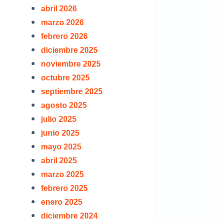
abril 2026
marzo 2026
febrero 2026
ISA 2025
diciembre 2025
 Control Interno
24
noviembre 2025
l
N DE CUENTAS DE
octubre 2025
– ANEXO N° 02
-2024
septiembre 2025
IA PUBLICA DE
agosto 2025
DE CUENTAS AÑO FISCAL
o Participativo
julio 2025
junio 2025
RIMESTRE
mayo 2025
e Rendicion de
abril 2025
21
marzo 2025
diencia Publica
febrero 2025
enero 2025
diciembre 2024