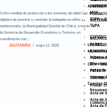
ADMINIST
DEFENSA 
MOF
Como medida de protección a los menores de edad Con el
FORMATO
TUPA – 
objetivo de prevenir y controlar la ludopatía en niños y
RELLENA
TUPA
adolescentes, la Municipalidad Distrital de Chilca, a través de
SERENAZ
la Gerencia de Desarrollo Económico y Turismo, en
CODISEC 
BALANCE
coordinación con…
PADSC
LOS REGI
JGUTARRA
mayo 12, 2025
Acuerdo
MUNICIPA
Informe d
Publicaci
Directori
CMN – 202
Actas de
PEI 2015
Informe 
CODISEC 
Cuentas 2
Primer T
Resumen 
Acta de V
Acta de I
CONVOCA
Acta de 