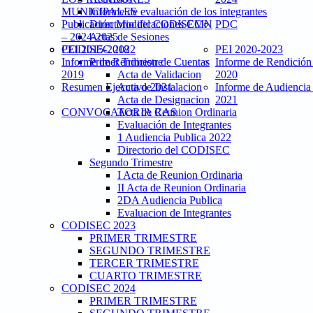
MUNICIPALES
Informe de evaluación de los integrantes
Publicación Modificaciones CMN
Directorio del CODISEC
PDC
– 2024-2025
Actas de Sesiones
PEI 2015-2018
CODISEC 2022
PEI 2020-2023
Informe de Rendicion de Cuentas
Primer Trimestre
Informe de Rendición
2019
Acta de Validacion
2020
Resumen Ejecutivo 2021
Acta de Instalacion
Informe de Audiencia
Acta de Designacion
2021
CONVOCATORIA CAS
Acta de Reunion Ordinaria
Evaluación de Integrantes
1 Audiencia Publica 2022
Directorio del CODISEC
Segundo Trimestre
I Acta de Reunion Ordinaria
II Acta de Reunion Ordinaria
2DA Audiencia Publica
Evaluacion de Integrantes
CODISEC 2023
PRIMER TRIMESTRE
SEGUNDO TRIMESTRE
TERCER TRIMESTRE
CUARTO TRIMESTRE
CODISEC 2024
PRIMER TRIMESTRE