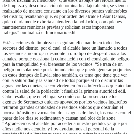
Ramos Escalante, mencionó “Que estos trabajos de reforzamiento
de limpieza y descolmatación denominado a tajo abierto, se vienen
realizando de manera constante en los diversos puntos vulnerables
del distrito; resaltando que, es por orden del alcalde César Damas,
quien diariamente exhorta a atender a la población, con quienes
mantenemos reuniones previas y solicitan estos importantes
trabajos” puntualizó el funcionario edil.
Estás acciones de limpieza se seguirán efectuando en todos los
sectores del distrito, por el cual, el alcalde hace un llamado a todos
los vecinos a no arrojar desmonte u otro tipo de desperdicios a los
canales, porque ocasiona la colmatación con el consiguiente peligro
para la tranquilidad y el bienestar de los vecinos. “Se trata de un
peligro no solamente por la inundación que puede generar perjuicios
en estos tiempos de lluvia, sino también, es tema que tiene que ver
con la salubridad y la sanidad de todos porque al no discurrir las
aguas por las cunetas, se convierten en focos infecciosos que atentan
contra la salud de la población”; finalizó la primera autoridad edil.
Cabe resaltar, que en el lugar se contó con la presencia de los
agentes de Serenazgo quienes apoyados por los vecinos lugareños
retiraron grandes cantidades de residuos sólidos que obstruían el
normal tránsito y evacuación de las aguas de lluvia, los cuales con el
pasar de los días se sedimentan y causan mal olor de la zona,
“Agradecemos al alcalde por acceder a nuestro pedido, ya que por
años nadie nos atendió, y hoy ayudaremos al personal de la