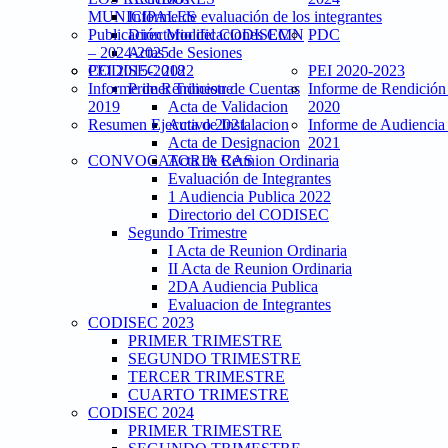
MUNICIPALES
Informe de evaluación de los integrantes
Publicación Modificaciones CMN
Directorio del CODISEC
PDC
– 2024-2025
Actas de Sesiones
PEI 2015-2018
CODISEC 2022
PEI 2020-2023
Informe de Rendicion de Cuentas
Primer Trimestre
Informe de Rendición
2019
Acta de Validacion
2020
Resumen Ejecutivo 2021
Acta de Instalacion
Informe de Audiencia
Acta de Designacion
2021
CONVOCATORIA CAS
Acta de Reunion Ordinaria
Evaluación de Integrantes
1 Audiencia Publica 2022
Directorio del CODISEC
Segundo Trimestre
I Acta de Reunion Ordinaria
II Acta de Reunion Ordinaria
2DA Audiencia Publica
Evaluacion de Integrantes
CODISEC 2023
PRIMER TRIMESTRE
SEGUNDO TRIMESTRE
TERCER TRIMESTRE
CUARTO TRIMESTRE
CODISEC 2024
PRIMER TRIMESTRE