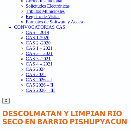
Correo Institucional
Solicitudes Electrónicas
Tributos Municipales
Registro de Visitas
Formatos de Software y Acceso
CONVOCATORIAS CAS
CAS – 2019
CAS 1-2020
CAS 2 -2020
CAS 1 – 2021
CAS 2 – 2021
CAS 3 -2021
CAS 4 – 2021
CAS 2024
CAS 2025
CAS 2026 – I
CAS 2026 – II
CAS 2026 – III
X
𝗗𝗘𝗦𝗖𝗢𝗟𝗠𝗔𝗧𝗔𝗡 𝗬 𝗟𝗜𝗠𝗣𝗜𝗔𝗡 𝗥𝗜́𝗢
𝗦𝗘𝗖𝗢 𝗘𝗡 𝗕𝗔𝗥𝗥𝗜𝗢 𝗣𝗜𝗦𝗛𝗨𝗣𝗬𝗔𝗖𝗨𝗡