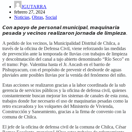
JGUTARRA
febrero 27, 2024
Noticias
,
Obras
,
Social
𝘾𝙤𝙣 𝙖𝙥𝙤𝙮𝙤 𝙙𝙚 𝙥𝙚𝙧𝙨𝙤𝙣𝙖𝙡 𝙢𝙪𝙣𝙞𝙘𝙞𝙥𝙖𝙡, 𝙢𝙖𝙦𝙪𝙞𝙣𝙖𝙧𝙞𝙖
𝙥𝙚𝙨𝙖𝙙𝙖 𝙮 𝙫𝙚𝙘𝙞𝙣𝙤𝙨 𝙧𝙚𝙖𝙡𝙞𝙯𝙖𝙧𝙤𝙣 𝙟𝙤𝙧𝙣𝙖𝙙𝙖 𝙙𝙚 𝙡𝙞𝙢𝙥𝙞𝙚𝙯𝙖.
A pedido de los vecinos, la Municipalidad Distrital de Chilca, a
través de la oficina de Defensa Civil, viene reforzando las medidas
de prevención ante la temporada de lluvias con trabajos de limpieza
y descolmatación del canal a tajo abierto denominado “Río Seco” en
el tramo: Psje. Valentina hasta el Jr. Ancash en el barrio de
Pishupyacum, con el propósito de prevenir el desborde de aguas
pluviales ante posibles lluvias por la venida del fenómeno del niño.
Estas acciones se realizaron gracias a la labor coordinada de la sub
gerencia de servicios públicos y la oficina de defensa civil, quienes
constantemente buscan mejorar los sistemas de canales de esta zona,
trabajos donde fue necesario el uso de maquinarias pesadas como la
retro excavadora y los volquetes del Ministerio de Vivienda,
Construcción y Saneamiento, gracias a la firma de convenio con la
comuna de Chilca.
El jefe de la oficina de defensa civil de la comuna de Chilca, César