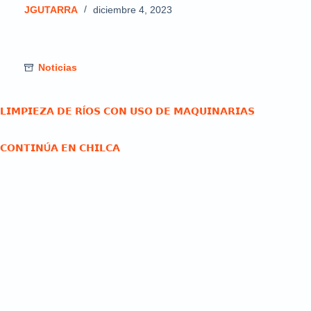
JGUTARRA
diciembre 4, 2023
Noticias
𝗟𝗜𝗠𝗣𝗜𝗘𝗭𝗔 𝗗𝗘 𝗥Í𝗢𝗦 𝗖𝗢𝗡 𝗨𝗦𝗢 𝗗𝗘 𝗠𝗔𝗤𝗨𝗜𝗡𝗔𝗥𝗜𝗔𝗦
𝗖𝗢𝗡𝗧𝗜𝗡Ú𝗔 𝗘𝗡 𝗖𝗛𝗜𝗟𝗖𝗔