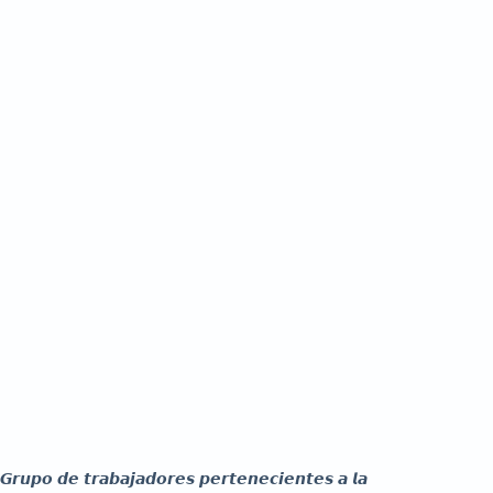
𝙂𝙧𝙪𝙥𝙤 𝙙𝙚 𝙩𝙧𝙖𝙗𝙖𝙟𝙖𝙙𝙤𝙧𝙚𝙨 𝙥𝙚𝙧𝙩𝙚𝙣𝙚𝙘𝙞𝙚𝙣𝙩𝙚𝙨 𝙖 𝙡𝙖