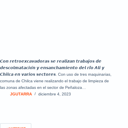
𝘾𝙤𝙣 𝙧𝙚𝙩𝙧𝙤𝙚𝙭𝙘𝙖𝙫𝙖𝙙𝙤𝙧𝙖𝙨 𝙨𝙚 𝙧𝙚𝙖𝙡𝙞𝙯𝙖𝙣 𝙩𝙧𝙖𝙗𝙖𝙟𝙤𝙨 𝙙𝙚
𝙙𝙚𝙨𝙘𝙤𝙡𝙢𝙖𝙩𝙖𝙘𝙞𝙤́𝙣 𝙮 𝙚𝙣𝙨𝙖𝙣𝙘𝙝𝙖𝙢𝙞𝙚𝙣𝙩𝙤 𝙙𝙚𝙡 𝙧𝙞́𝙤 𝘼𝙡𝙞 𝙮
𝘾𝙝𝙞𝙡𝙘𝙖 𝙚𝙣 𝙫𝙖𝙧𝙞𝙤𝙨 𝙨𝙚𝙘𝙩𝙤𝙧𝙚𝙨. Con uso de tres maquinarias,
comuna de Chilca viene realizando el trabajo de limpieza de
las zonas afectadas en el sector de Peñaloza…
JGUTARRA
diciembre 4, 2023