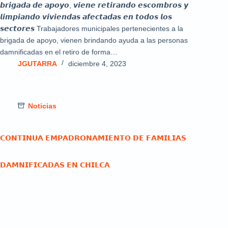
𝙗𝙧𝙞𝙜𝙖𝙙𝙖 𝙙𝙚 𝙖𝙥𝙤𝙮𝙤, 𝙫𝙞𝙚𝙣𝙚 𝙧𝙚𝙩𝙞𝙧𝙖𝙣𝙙𝙤 𝙚𝙨𝙘𝙤𝙢𝙗𝙧𝙤𝙨 𝙮
𝙡𝙞𝙢𝙥𝙞𝙖𝙣𝙙𝙤 𝙫𝙞𝙫𝙞𝙚𝙣𝙙𝙖𝙨 𝙖𝙛𝙚𝙘𝙩𝙖𝙙𝙖𝙨 𝙚𝙣 𝙩𝙤𝙙𝙤𝙨 𝙡𝙤𝙨
𝙨𝙚𝙘𝙩𝙤𝙧𝙚𝙨 Trabajadores municipales pertenecientes a la
brigada de apoyo, vienen brindando ayuda a las personas
damnificadas en el retiro de forma…
JGUTARRA
diciembre 4, 2023
Noticias
𝗖𝗢𝗡𝗧𝗜𝗡𝗨𝗔 𝗘𝗠𝗣𝗔𝗗𝗥𝗢𝗡𝗔𝗠𝗜𝗘𝗡𝗧𝗢 𝗗𝗘 𝗙𝗔𝗠𝗜𝗟𝗜𝗔𝗦
𝗗𝗔𝗠𝗡𝗜𝗙𝗜𝗖𝗔𝗗𝗔𝗦 𝗘𝗡 𝗖𝗛𝗜𝗟𝗖𝗔