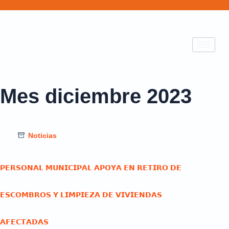
Mes
diciembre 2023
Noticias
𝗣𝗘𝗥𝗦𝗢𝗡𝗔𝗟 𝗠𝗨𝗡𝗜𝗖𝗜𝗣𝗔𝗟 𝗔𝗣𝗢𝗬𝗔 𝗘𝗡 𝗥𝗘𝗧𝗜𝗥𝗢 𝗗𝗘
𝗘𝗦𝗖𝗢𝗠𝗕𝗥𝗢𝗦 𝗬 𝗟𝗜𝗠𝗣𝗜𝗘𝗭𝗔 𝗗𝗘 𝗩𝗜𝗩𝗜𝗘𝗡𝗗𝗔𝗦
𝗔𝗙𝗘𝗖𝗧𝗔𝗗𝗔𝗦