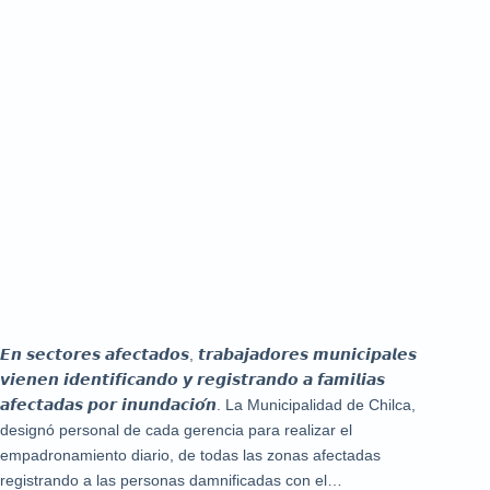
𝙀𝙣 𝙨𝙚𝙘𝙩𝙤𝙧𝙚𝙨 𝙖𝙛𝙚𝙘𝙩𝙖𝙙𝙤𝙨, 𝙩𝙧𝙖𝙗𝙖𝙟𝙖𝙙𝙤𝙧𝙚𝙨 𝙢𝙪𝙣𝙞𝙘𝙞𝙥𝙖𝙡𝙚𝙨
𝙫𝙞𝙚𝙣𝙚𝙣 𝙞𝙙𝙚𝙣𝙩𝙞𝙛𝙞𝙘𝙖𝙣𝙙𝙤 𝙮 𝙧𝙚𝙜𝙞𝙨𝙩𝙧𝙖𝙣𝙙𝙤 𝙖 𝙛𝙖𝙢𝙞𝙡𝙞𝙖𝙨
𝙖𝙛𝙚𝙘𝙩𝙖𝙙𝙖𝙨 𝙥𝙤𝙧 𝙞𝙣𝙪𝙣𝙙𝙖𝙘𝙞𝙤́𝙣. La Municipalidad de Chilca,
designó personal de cada gerencia para realizar el
empadronamiento diario, de todas las zonas afectadas
registrando a las personas damnificadas con el…