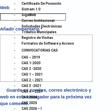
Certificado De Posesión
Web
Sistram 1.0
SigaWeb
Correo Institucional
Solicitudes Electrónicas
Añadir comentario
*
Tributos Municipales
Registro de Visitas
Formatos de Software y Acceso
CONVOCATORIAS CAS
CAS – 2019
CAS 1-2020
CAS 2 -2020
CAS 1 – 2021
CAS 2 – 2021
CAS 3 -2021
Guarda mi nombre, correo electrónico y
CAS 4 – 2021
web en este navegador para la próxima vez
CAS 2024
CAS 2025
que comente.
CAS 2026 – I