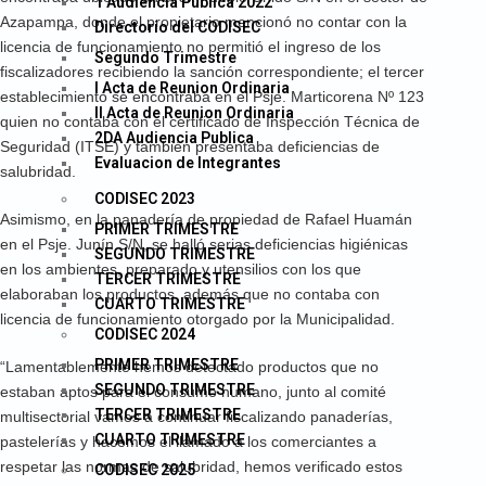
1 Audiencia Publica 2022
Azapampa, donde el propietario mencionó no contar con la
Directorio del CODISEC
licencia de funcionamiento no permitió el ingreso de los
Segundo Trimestre
fiscalizadores recibiendo la sanción correspondiente; el tercer
I Acta de Reunion Ordinaria
establecimiento se encontraba en el Psje. Marticorena Nº 123
II Acta de Reunion Ordinaria
quien no contaba con el certificado de Inspección Técnica de
2DA Audiencia Publica
Seguridad (ITSE) y también presentaba deficiencias de
Evaluacion de Integrantes
salubridad.
CODISEC 2023
Asimismo, en la panadería de propiedad de Rafael Huamán
PRIMER TRIMESTRE
en el Psje. Junín S/N, se halló serias deficiencias higiénicas
SEGUNDO TRIMESTRE
en los ambientes, preparado y utensilios con los que
TERCER TRIMESTRE
elaboraban los productos, además que no contaba con
CUARTO TRIMESTRE
licencia de funcionamiento otorgado por la Municipalidad.
CODISEC 2024
PRIMER TRIMESTRE
“Lamentablemente hemos detectado productos que no
SEGUNDO TRIMESTRE
estaban aptos para el consumo humano, junto al comité
TERCER TRIMESTRE
multisectorial vamos a continuar fiscalizando panaderías,
CUARTO TRIMESTRE
pastelerías y hacemos el llamado a los comerciantes a
respetar las normas de salubridad, hemos verificado estos
CODISEC 2025