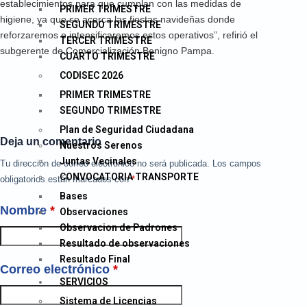
establecimientos para que cumplan con las medidas de
PRIMER TRIMESTRE
higiene, ya que se acerca las fiestas navideñas donde
SEGUNDO TRIMESTRE
reforzaremos e intensificaremos estos operativos”, refirió el
TERCER TRIMESTRE
subgerente de Comercialización Benigno Pampa.
CUARTO TRIMESTRE
CODISEC 2026
PRIMER TRIMESTRE
SEGUNDO TRIMESTRE
Plan de Seguridad Ciudadana
Deja un comentario
Nuestros Serenos
Juntas Vecinales
Tu dirección de correo electrónico no será publicada.
Los campos
CONVOCATORIA TRANSPORTE
obligatorios están marcados con
*
Bases
Nombre
*
Observaciones
Observacion de Padrones
Resultado de observaciones
Resultado Final
Correo electrónico
*
SERVICIOS
Sistema de Licencias