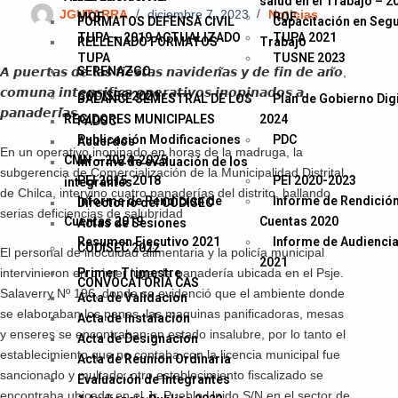
salud en el Trabajo – 2
JGUTARRA
diciembre 7, 2023
Noticias
MOF
ROF
FORMATOS DEFENSA CIVIL
Capacitación en Segu
TUPA – 2019 ACTUALIZADO
TUPA 2021
RELLENADO FORMATOS
Trabajo
TUPA
TUSNE 2023
SERENAZGO
𝘼 𝙥𝙪𝙚𝙧𝙩𝙖𝙨 𝙙𝙚 𝙡𝙖𝙨 𝙛𝙞𝙚𝙨𝙩𝙖𝙨 𝙣𝙖𝙫𝙞𝙙𝙚𝙣̃𝙖𝙨 𝙮 𝙙𝙚 𝙛𝙞𝙣 𝙙𝙚 𝙖𝙣̃𝙤,
𝙘𝙤𝙢𝙪𝙣𝙖 𝙞𝙣𝙩𝙚𝙣𝙨𝙞𝙛𝙞𝙘𝙖 𝙤𝙥𝙚𝙧𝙖𝙩𝙞𝙫𝙤𝙨 𝙞𝙣𝙤𝙥𝙞𝙣𝙖𝙙𝙤𝙨 𝙖
CODISEC 2021
BALANCE SEMESTRAL DE LOS
Plan de Gobierno Digi
𝙥𝙖𝙣𝙖𝙙𝙚𝙧𝙞́𝙖𝙨
REGIDORES MUNICIPALES
2024
PADSC
Publicación Modificaciones
PDC
Acuerdos
En un operativo inopinado en horas de la madruga, la
CMN – 2024-2025
Informe de evaluación de los
subgerencia de Comercialización de la Municipalidad Distrital
PEI 2015-2018
PEI 2020-2023
integrantes
de Chilca, intervino cuatro panaderías del distrito, hallando
Informe de Rendicion de
Informe de Rendició
Directorio del CODISEC
serias deficiencias de salubridad
Cuentas 2019
Cuentas 2020
Actas de Sesiones
Resumen Ejecutivo 2021
Informe de Audiencia
CODISEC 2022
El personal de inocuidad alimentaria y la policía municipal
2021
intervinieron en primer lugar la panadería ubicada en el Psje.
Primer Trimestre
CONVOCATORIA CAS
Salaverry Nº 196, donde se evidenció que el ambiente donde
Acta de Validacion
se elaboraban los panes, las maquinas panificadoras, mesas
Acta de Instalacion
y enseres se encontraban en estado insalubre, por lo tanto el
Acta de Designacion
establecimiento que no contaba con la licencia municipal fue
Acta de Reunion Ordinaria
sancionado y multado; otro establecimiento fiscalizado se
Evaluación de Integrantes
encontraba ubicado en el Jr. Pueblo Unido S/N en el sector de