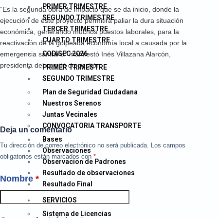
PRIMER TRIMESTRE
“Es la segunda obra de impacto que se da inicio, donde la
SEGUNDO TRIMESTRE
ejecución de este proyecto permitirá paliar la dura situación
TERCER TRIMESTRE
económica, generando muchos puestos laborales, para la
CUARTO TRIMESTRE
reactivación de la golpeada economía local a causada por la
CODISEC 2026
emergencia sanitaria” manifestó Inés Villazana Alarcón,
presidenta del comité de gestión.
PRIMER TRIMESTRE
SEGUNDO TRIMESTRE
Plan de Seguridad Ciudadana
Nuestros Serenos
Juntas Vecinales
CONVOCATORIA TRANSPORTE
Deja un comentario
Bases
Tu dirección de correo electrónico no será publicada.
Los campos
Observaciones
obligatorios están marcados con
*
Observacion de Padrones
Resultado de observaciones
Nombre
*
Resultado Final
SERVICIOS
Sistema de Licencias