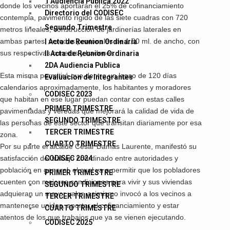
1 Audiencia Publica 2022
donde los vecinos aportarán el 25% de cofinanciamiento
Directorio del CODISEC
contempla, pavimento rígido de las siete cuadras con 720
Segundo Trimestre
metros lineales, construcción de jardinerías laterales en
ambas partes, veredas peatonales de 1.80 ml. de ancho, con
I Acta de Reunion Ordinaria
sus respectivas cunetas y badenes.
II Acta de Reunion Ordinaria
2DA Audiencia Publica
Esta misma permitirá que dentro un lapso de 120 días
Evaluacion de Integrantes
calendarios aproximadamente, los habitantes y moradores
CODISEC 2023
que habitan en ese lugar puedan contar con estas calles
PRIMER TRIMESTRE
pavimentadas y veredas que mejorará la calidad de vida de
SEGUNDO TRIMESTRE
las personas de este sector que transitan diariamente por esa
TERCER TRIMESTRE
zona.
CUARTO TRIMESTRE
Por su parte el alcalde César Damas Laurente, manifestó su
satisfacción del trabajo coordinado entre autoridades y
CODISEC 2024
población en general, el cual va a permitir que los pobladores
PRIMER TRIMESTRE
cuenten con mejores condiciones para vivir y sus viviendas
SEGUNDO TRIMESTRE
adquieran un mayor valor, asimismo invocó a los vecinos a
TERCER TRIMESTRE
mantenerse unidos, aportar el cofinanciamiento y estar
CUARTO TRIMESTRE
atentos de los que trabajos que ya se vienen ejecutando.
CODISEC 2025