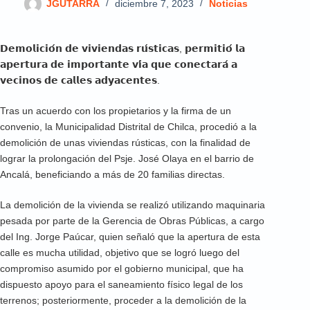
JGUTARRA
diciembre 7, 2023
Noticias
𝗗𝗲𝗺𝗼𝗹𝗶𝗰𝗶𝗼́𝗻 𝗱𝗲 𝘃𝗶𝘃𝗶𝗲𝗻𝗱𝗮𝘀 𝗿𝘂́𝘀𝘁𝗶𝗰𝗮𝘀, 𝗽𝗲𝗿𝗺𝗶𝘁𝗶𝗼́ 𝗹𝗮
𝗮𝗽𝗲𝗿𝘁𝘂𝗿𝗮 𝗱𝗲 𝗶𝗺𝗽𝗼𝗿𝘁𝗮𝗻𝘁𝗲 𝘃𝗶́𝗮 𝗾𝘂𝗲 𝗰𝗼𝗻𝗲𝗰𝘁𝗮𝗿𝗮́ 𝗮
𝘃𝗲𝗰𝗶𝗻𝗼𝘀 𝗱𝗲 𝗰𝗮𝗹𝗹𝗲𝘀 𝗮𝗱𝘆𝗮𝗰𝗲𝗻𝘁𝗲𝘀.
Tras un acuerdo con los propietarios y la firma de un
convenio, la Municipalidad Distrital de Chilca, procedió a la
demolición de unas viviendas rústicas, con la finalidad de
lograr la prolongación del Psje. José Olaya en el barrio de
Ancalá, beneficiando a más de 20 familias directas.
La demolición de la vivienda se realizó utilizando maquinaria
pesada por parte de la Gerencia de Obras Públicas, a cargo
del Ing. Jorge Paúcar, quien señaló que la apertura de esta
calle es mucha utilidad, objetivo que se logró luego del
compromiso asumido por el gobierno municipal, que ha
dispuesto apoyo para el saneamiento físico legal de los
terrenos; posteriormente, proceder a la demolición de la