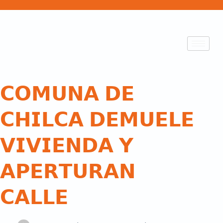
𝗖𝗢𝗠𝗨𝗡𝗔 𝗗𝗘
𝗖𝗛𝗜𝗟𝗖𝗔 𝗗𝗘𝗠𝗨𝗘𝗟𝗘
𝗩𝗜𝗩𝗜𝗘𝗡𝗗𝗔 𝗬
𝗔𝗣𝗘𝗥𝗧𝗨𝗥𝗔𝗡
𝗖𝗔𝗟𝗟𝗘