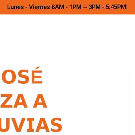
Lunes - Viernes 8AM - 1PM -- 3PM - 5:45PM
NICIPAL
TRANSPARENCIA
TRAMITES
SERENAZG
𝗝𝗢𝗦É
𝗭𝗔 𝗔
𝗨𝗩𝗜𝗔𝗦