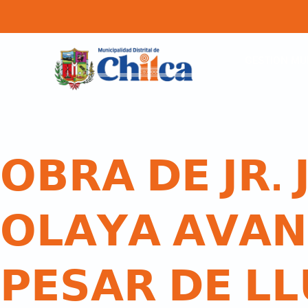
GESTION MU
𝗢𝗕𝗥𝗔 𝗗𝗘 𝗝𝗥. 
𝗢𝗟𝗔𝗬𝗔 𝗔𝗩𝗔𝗡
𝗣𝗘𝗦𝗔𝗥 𝗗𝗘 𝗟𝗟