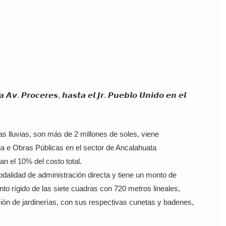
 𝘼𝙫. 𝙋𝙧𝙤𝙘𝙚𝙧𝙚𝙨, 𝙝𝙖𝙨𝙩𝙖 𝙚𝙡 𝙅𝙧. 𝙋𝙪𝙚𝙗𝙡𝙤 𝙐𝙣𝙞𝙙𝙤 𝙚𝙣 𝙚𝙡
s lluvias, son más de 2 millones de soles, viene
cia e Obras Públicas en el sector de Ancalahuata
n el 10% del costo total.
odalidad de administración directa y tiene un monto de
to rígido de las siete cuadras con 720 metros lineales,
ión de jardinerías, con sus respectivas cunetas y badenes,