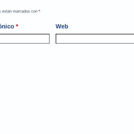
os están marcados con
*
ónico
*
Web