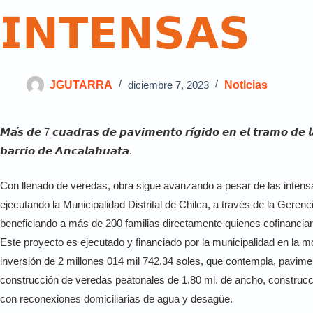
𝗜𝗡𝗧𝗘𝗡𝗦𝗔𝗦
JGUTARRA
diciembre 7, 2023
Noticias
𝙈𝙖́𝙨 𝙙𝙚 7 𝙘𝙪𝙖𝙙𝙧𝙖𝙨 𝙙𝙚 𝙥𝙖𝙫𝙞𝙢𝙚𝙣𝙩𝙤 𝙧𝙞́𝙜𝙞𝙙𝙤 𝙚𝙣 𝙚𝙡 𝙩𝙧𝙖𝙢𝙤 𝙙𝙚 𝙡
𝙗𝙖𝙧𝙧𝙞𝙤 𝙙𝙚 𝘼𝙣𝙘𝙖𝙡𝙖𝙝𝙪𝙖𝙩𝙖.
Con llenado de veredas, obra sigue avanzando a pesar de las intensa
ejecutando la Municipalidad Distrital de Chilca, a través de la Geren
beneficiando a más de 200 familias directamente quienes cofinanciara
Este proyecto es ejecutado y financiado por la municipalidad en la m
inversión de 2 millones 014 mil 742.34 soles, que contempla, pavimen
construcción de veredas peatonales de 1.80 ml. de ancho, construcc
con reconexiones domiciliarias de agua y desagüe.