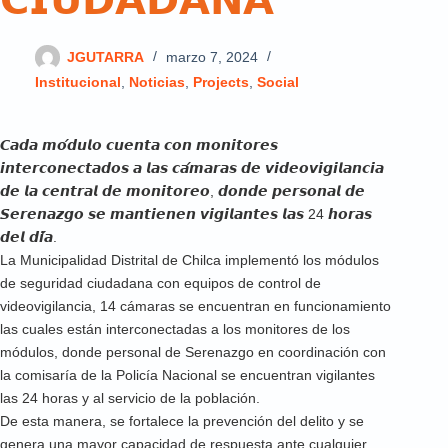
𝗖𝗜𝗨𝗗𝗔𝗗𝗔𝗡𝗔
JGUTARRA
marzo 7, 2024
Institucional
,
Noticias
,
Projects
,
Social
𝘾𝙖𝙙𝙖 𝙢𝙤́𝙙𝙪𝙡𝙤 𝙘𝙪𝙚𝙣𝙩𝙖 𝙘𝙤𝙣 𝙢𝙤𝙣𝙞𝙩𝙤𝙧𝙚𝙨
𝙞𝙣𝙩𝙚𝙧𝙘𝙤𝙣𝙚𝙘𝙩𝙖𝙙𝙤𝙨 𝙖 𝙡𝙖𝙨 𝙘𝙖́𝙢𝙖𝙧𝙖𝙨 𝙙𝙚 𝙫𝙞𝙙𝙚𝙤𝙫𝙞𝙜𝙞𝙡𝙖𝙣𝙘𝙞𝙖
𝙙𝙚 𝙡𝙖 𝙘𝙚𝙣𝙩𝙧𝙖𝙡 𝙙𝙚 𝙢𝙤𝙣𝙞𝙩𝙤𝙧𝙚𝙤, 𝙙𝙤𝙣𝙙𝙚 𝙥𝙚𝙧𝙨𝙤𝙣𝙖𝙡 𝙙𝙚
𝙎𝙚𝙧𝙚𝙣𝙖𝙯𝙜𝙤 𝙨𝙚 𝙢𝙖𝙣𝙩𝙞𝙚𝙣𝙚𝙣 𝙫𝙞𝙜𝙞𝙡𝙖𝙣𝙩𝙚𝙨 𝙡𝙖𝙨 24 𝙝𝙤𝙧𝙖𝙨
𝙙𝙚𝙡 𝙙𝙞́𝙖.
La Municipalidad Distrital de Chilca implementó los módulos
de seguridad ciudadana con equipos de control de
videovigilancia, 14 cámaras se encuentran en funcionamiento
las cuales están interconectadas a los monitores de los
módulos, donde personal de Serenazgo en coordinación con
la comisaría de la Policía Nacional se encuentran vigilantes
las 24 horas y al servicio de la población.
De esta manera, se fortalece la prevención del delito y se
genera una mayor capacidad de respuesta ante cualquier