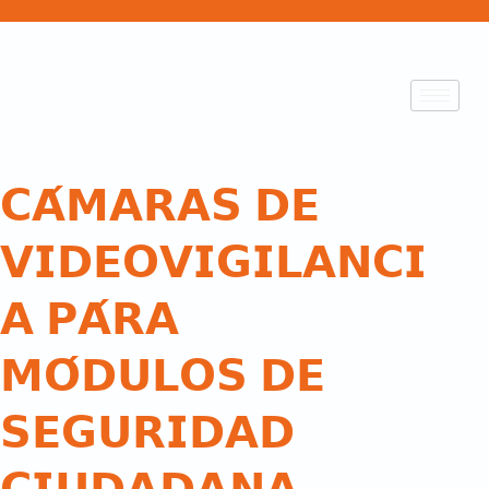
𝗖𝗔́𝗠𝗔𝗥𝗔𝗦 𝗗𝗘
𝗩𝗜𝗗𝗘𝗢𝗩𝗜𝗚𝗜𝗟𝗔𝗡𝗖𝗜
𝗔 𝗣𝗔́𝗥𝗔
𝗠𝗢́𝗗𝗨𝗟𝗢𝗦 𝗗𝗘
𝗦𝗘𝗚𝗨𝗥𝗜𝗗𝗔𝗗